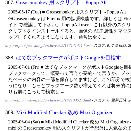
387.
Greasemonkey 用スクリプト - Popup Alt
2005-05-17 (Tue) ■ Greasemonkey 用スクリプト - Popup Alt
※Greasemonkey は Firefox 用の拡張機能です。詳しくは Fir
イト で確認して下さい。 PopupAlt.user.js これ以外のス
クリプトをインストールすると、画像の ALT 属性をマウ
ップしてくれるようになります。通常は全く
...
http://espion.just-size.jp/archives/05/137141411.html
- スコア: 0, 更新日時: 200
388.
はてなブックマークがポストGoogleを目指す
2005-07-01 (Fri) ■ はてなブックマークがポストGoogleを
ブックマークって、概要って言うか要約って言うか、ブッ
たページの内容の一部を保存してますけど、この部分で検
うになり、もっとブックマーク数が増えてくれば将来的には Go
りも前にこっちで検索し
...
http://espion.just-size.jp/archives/05/182193521.html
- スコア: 0, 更新日時: 200
389.
Mixi Modified Checker 改め Mixi Organizer
2005-06-04 (Sat) ■ Mixi Modified Checker 改め Mixi Organ
mixi の Greasemonkey 用のスクリプトが予想外に人気な