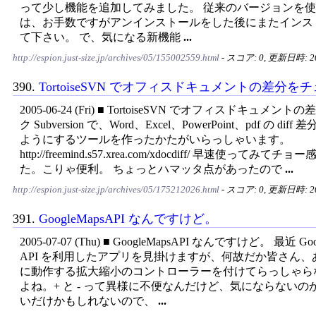
って少し機能を追加してみました。 従来のバージョンを
は、お手数ですがアンインストールをした後にまたインス
て下さい。 で、気になる新機能
...
http://espion.just-size.jp/archives/05/155002559.html
- スコア: 0, 更新日時: 200
390.
TortoiseSVN でオフィスドキュメントの差分を
2005-06-24 (Fri) ■ TortoiseSVN でオフィスドキュメン
ク Subversion で、Word、Excel、PowerPoint、pdf の di
ようにするツールを作ったかたがいらっしゃいます。
http://freemind.s57.xrea.com/xdocdiff/ 早速使ってみて
た。こりゃ便利。 ちょっとハマッタ点があったので
...
http://espion.just-size.jp/archives/05/175212026.html
- スコア: 0, 更新日時: 200
391.
GoogleMapsAPI なんですけど。
2005-07-07 (Thu) ■ GoogleMapsAPI なんですけど。 最近 Goo
API を利用したアプリを見掛けますが、何故だか皆さん、
に動作する拡大縮小のコントローラーを付けてらっしゃら
よね。+ と - って異様に不便なんだけど、気にならないの
いだけかもしれないので、
...