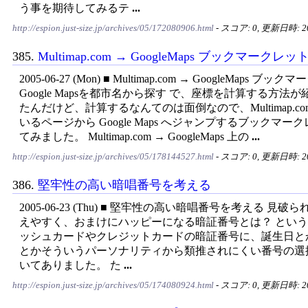
う事を期待してみるテ
...
http://espion.just-size.jp/archives/05/172080906.html
- スコア: 0, 更新日時: 200
385.
Multimap.com → GoogleMaps ブックマークレッ
2005-06-27 (Mon) ■ Multimap.com → GoogleMaps ブッ
Google Mapsを都市名から探す で、座標を計算する方法
たんだけど、計算するなんてのは面倒なので、Multimap.co
いるページから Google Maps へジャンプするブックマー
てみました。 Multimap.com → GoogleMaps 上の
...
http://espion.just-size.jp/archives/05/178144527.html
- スコア: 0, 更新日時: 200
386.
堅牢性の高い暗唱番号を考える
2005-06-23 (Thu) ■ 堅牢性の高い暗唱番号を考える 見
えやすく、おまけにハッピーになる暗証番号とは？ とい
ッシュカードやクレジットカードの暗証番号に、誕生日と
とかそういうパーソナリティから類推されにくい番号の選
いてありました。 た
...
http://espion.just-size.jp/archives/05/174080924.html
- スコア: 0, 更新日時: 200