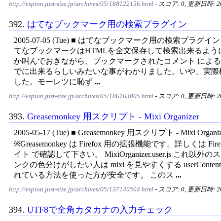
http://espion.just-size.jp/archives/05/188122156.html
- スコア: 0, 更新日時: 200
392.
はてなブックマーク用の検索プラグイン
2005-07-05 (Tue) ■ はてなブックマーク用の検索プラグイ
てなブックマークはHTMLを全文保存して検索出来るよう
か叫んでおきながら、ブックマークされたコメント によ
でに出来るらしいみたいな事がわかりました。いや、実際
した。モーレツに恥ず
...
http://espion.just-size.jp/archives/05/186163005.html
- スコア: 0, 更新日時: 200
393.
Greasemonkey 用スクリプト - Mixi Organizer
2005-05-17 (Tue) ■ Greasemonkey 用スクリプト - Mixi Organiz
※Greasemonkey は Firefox 用の拡張機能です。詳しくは Fir
イト で確認して下さい。 MixiOrganizer.user.js これ以外
ンクの色分けがしたい人は mixi を見やすくする userContent.
れている方法を使った方が安全です。 このス
...
http://espion.just-size.jp/archives/05/137140504.html
- スコア: 0, 更新日時: 200
394.
UTF8で全角カタカナの入力チェック