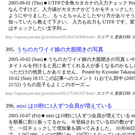
2005-09-01 (Thu) ■ UTF8で全角カタカナの入力チェック P
なんですけど、入力値がカタカナかどうかをチェックした
ようにやりました。 もっとちゃんとしたやり方がありそ
知っていたら教えて下さい。 入力も出力も UTF8 です。変数 
はチェックしたい文字列
...
http://espion.just-size.jp/archives/05/244154309.html
- スコア: 0, 更新日時: 200
395.
うちのカワイイ娘の大股開きの写真
2005-10-02 (Sun) ■ うちのカワイイ娘の大股開きの写真
タイトルを付けると見に来てくれる人が多くなるのかもし
っただけの他意しかありません。 Posted by Kyosuke Takayama 
10-02 (Sun) 18:15 この記事へのコメント 1) おでん田中 (2005-1
21:52) うちの息子もよくこのポーズ
...
http://espion.just-size.jp/archives/05/275181537.html
- スコア: 0, 更新日時: 200
396.
mixi は10秒に1人ずつ会員が増えている
2005-10-07 (Fri) ■ mixi は10秒に1人ずつ会員が増えている m
を順番に割り振ってるから、今登録されているIDの数がす
で、一日チェックして増加量を調べてみました。 10月06日
で、1,567,000。いつの間にか、150万にもなっていたの