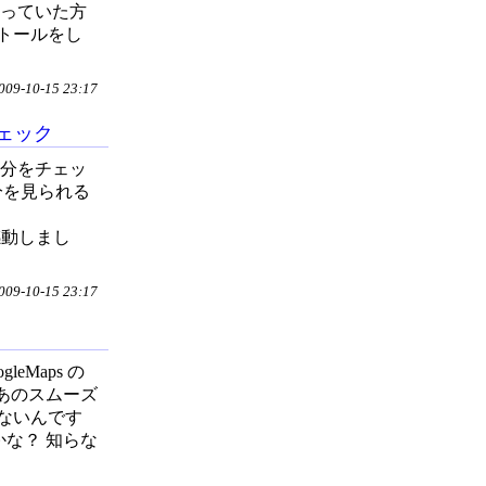
使っていた方
トールをし
9-10-15 23:17
チェック
トの差分をチェッ
ff 差分を見られる
チョー感動しまし
9-10-15 23:17
gleMaps の
あのスムーズ
ないんです
かな？ 知らな