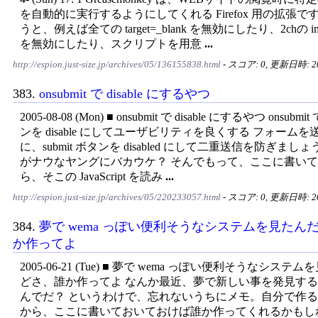
を自動的に実行するようにしてくれる Firefox 用の拡張で
うと、例えば全ての target=_blank を無効にしたり、2chの im
を無効にしたり、スクリプトを用意
...
http://espion.just-size.jp/archives/05/136155838.html
- スコア: 0, 更新日時: 200
383.
onsubmit で disable にするやつ
2005-08-08 (Mon) ■ onsubmit で disable にするやつ onsubmit
ンを disable にしてユーザビリティを良くする フォーム
に、submit ボタンを disabled にして二重送信を防ぎま
がナウなヤングにバカウケ？ そんでもって、ここに書いて
ら、そこの JavaScript を読み
...
http://espion.just-size.jp/archives/05/220233057.html
- スコア: 0, 更新日時: 200
384.
夢で wema っぽい便利そうなシステムを見たん
か作ってよ
2005-06-21 (Tue) ■ 夢で wema っぽい便利そうなシステ
どさ、誰か作ってよ なんか最近、夢で新しい事を発見す
んでだ？ というわけで、忘れないうちにメモ。自分で作
から、ここに書いておいておけば誰か作ってくれるかもし