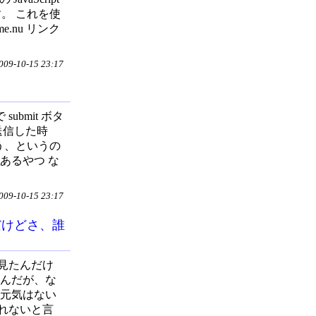
す。 これを使
e.nu リンク
9-10-15 23:17
 で submit ボタ
を送信した時
しょう、というの
あるやつ な
9-10-15 23:17
だけどさ、誰
ムを見たんだけ
るんだが、な
る元気はない
れないと言