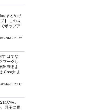
efox まとめサ
クリプト このス
スでポップア
9-10-15 23:17
目指す はてな
クマークし
索出来るよ
ogle よ
9-10-15 23:17
izer なにやら、
ので、調子に乗