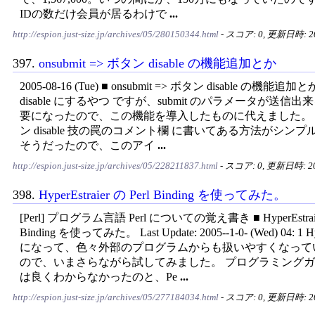
IDの数だけ会員が居るわけで
...
http://espion.just-size.jp/archives/05/280150344.html
- スコア: 0, 更新日時: 200
397.
onsubmit => ボタン disable の機能追加とか
2005-08-16 (Tue) ■ onsubmit => ボタン disable の機能追加とか
disable にするやつ ですが、submit のパラメータが送信
要になったので、この機能を導入したものに代えました。 sub
ン disable 技の罠のコメント欄 に書いてある方法がシン
そうだったので、このアイ
...
http://espion.just-size.jp/archives/05/228211837.html
- スコア: 0, 更新日時: 200
398.
HyperEstraier の Perl Binding を使ってみた。
[Perl] プログラム言語 Perl についての覚え書き ■ HyperEstraier
Binding を使ってみた。 Last Update: 2005--1-0- (Wed) 04: 1 Hyp
になって、色々外部のプログラムからも扱いやすくなって
ので、いまさらながら試してみました。 プログラミングガ
は良くわからなかったのと、Pe
...
http://espion.just-size.jp/archives/05/277184034.html
- スコア: 0, 更新日時: 200