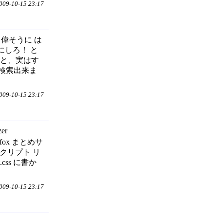
9-10-15 23:17
ン 偉そうに は
にしろ！ と
ると、実はす
検索出来ま
9-10-15 23:17
er
efox まとめサ
のスクリプト リ
css に書か
9-10-15 23:17