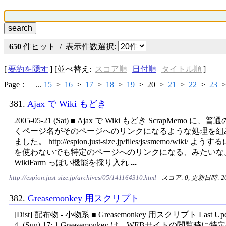
650
件ヒット / 表示件数選択:
[
要約を隠す
] [並べ替え:
スコア順
日付順
タイトル順
]
Page： ...
15
>
16
>
17
>
18
>
19
>
20
>
21
>
22
>
23
381.
Ajax で Wiki もどき
2005-05-21 (Sat) ■ Ajax で Wiki もどき ScrapMemo に、普通
くページ名がそのページへのリンクになるような処理を組
ました。 http://espion.just-size.jp/files/js/smemo/wiki
を使わないでも特定のページへのリンクになる、みたいな
WikiFarm っぽい機能を採り入れ
...
http://espion.just-size.jp/archives/05/141164310.html
- スコア: 0, 更新日時: 200
382.
Greasemonkey 用スクリプト
[Dist] 配布物 - 小物系 ■ Greasemonkey 用スクリプト Last Updat
4- (Sun) 17: 1 Greasemonkey は、WEBサイトの閲覧時に特定の 