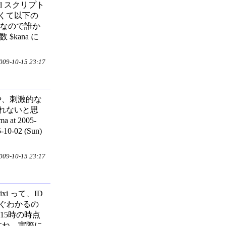
erl スクリプト
くて以下の
うなので誰か
$kana に
9-10-15 23:17
 いや、刺激的な
れないと思
at 2005-
0-02 (Sun)
9-10-15 23:17
ixi って、ID
ぐわかるの
15時の時点
ですね。実際に