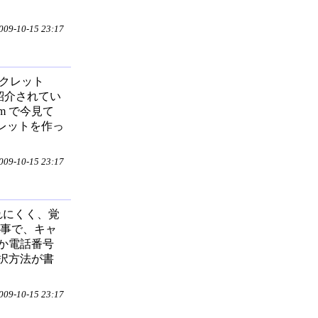
9-10-15 23:17
ト
クマークレット
が紹介されてい
m で今見て
クレットを作っ
9-10-15 23:17
破られにくく、覚
う事で、キャ
か電話番号
択方法が書
9-10-15 23:17