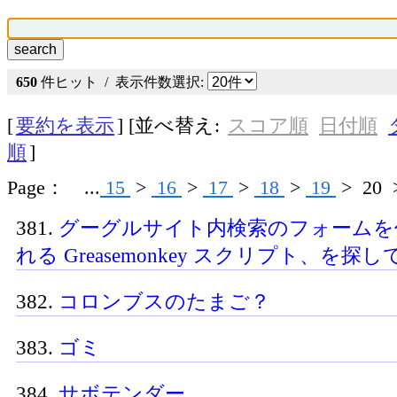
650
件ヒット / 表示件数選択:
[
要約を表示
] [並べ替え:
スコア順
日付順
順
]
Page： ...
15
>
16
>
17
>
18
>
19
>
20
381.
グーグルサイト内検索のフォームを
れる Greasemonkey スクリプト、を探
382.
コロンブスのたまご？
383.
ゴミ
384.
サボテンダー