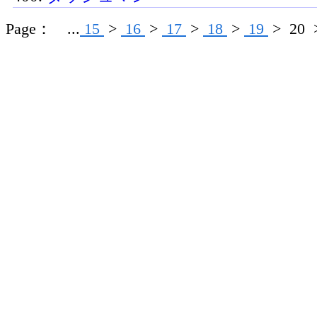
Page： ...
15
>
16
>
17
>
18
>
19
>
20