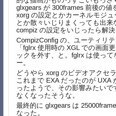
的な描画がものっすごいもっさ
glxgears が 300frames 前
xorg の設定とかカーネルモジ
とか散々いじりまくっても出来
compiz の設定をいじったら解
CompizConfig の、ユーティリ
「fglrx 使用時の XGL での
ックを外す、と。fglrx は使っ
ー。
どうやら xorg のビデオアク
これまで EXA だったのが UX
ったようで、その影響みたいです
なくなったそうな。
最終的に glxgears は 25000f
なった。