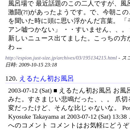
風呂場で 最近話題のこの二人ですが、風
激闘(?!)があったようです。で、今朝こ
を聞いた時に頭に思い浮かんだ言葉。 「
アン嘘つかない」 ・・すいません、、。
新しいニュース出てました。こっちの方
わ
...
http://espion.just-size.jp/archives/03/195134215.html
- ス
日時: 2009-10-15 23:18
120.
えるたん初お風呂
2003-07-12 (Sat) ■ えるたん初お風呂 
みた。すさまじい悲鳴だった、、。 爪切
変だったけど、そんな比じゃないな。 Poste
Kyosuke Takayama at 2003-07-12 (Sat) 13
へのコメント コメントはお気軽にどうぞ 