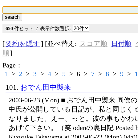
650
件ヒット / 表示件数選択:
[
要約を隠す
] [並べ替え:
スコア順
日付順
順
]
Page：
1
>
2
>
3
>
4
>
5
>
6
>
7
>
8
>
9
>
1
101.
おでん田中襲来
2003-06-23 (Mon) ■ おでん田中襲来 同
中氏が公開している日記が、私と同じく tDi
なりました。えー、っと。彼の事もかわ
あげて下さい。（笑 odenの裏日記 Posted b
Kyosuke Takayama at 2003-06-23 (Mon) 0