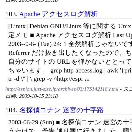
日時: 2009-10-15 23:18
103.
Apache アクセスログ解析
[Linux] Debian GNU/Linux 等に関する Un
定メモ ■ Apache アクセスログ解析 Last Upd
2003--0-6- (Tue) 24: 1 全然解析じゃな
Referrer だけ抜き出したくなったので。
自分のサイトの URL を弾かないととっ
ちゃいます。 grep http access.log | awk '{print
tr -d \" | \ grep -v ^http://espi
...
http://espion.just-size.jp/archives/03/175142118.html
- スコ
日時: 2009-10-15 23:18
104.
名探偵コナン 迷宮の十字路
2003-06-29 (Sun) ■ 名探偵コナン 迷宮
うわけで、予告 通り観に行きました。噂