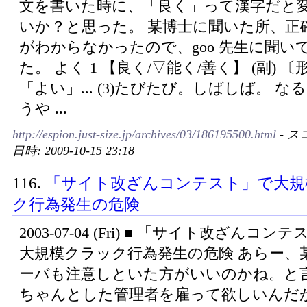
文を書いた時に、「良く」って漢字だと
いか？と思った。 某博士に聞いた所、正
がわからなかったので、goo 先生に聞い
た。 よく 1 【良く/▽能く/善く】 (副) 〔
「よい」... (3)たびたび。しばしば。 な
うや
...
http://espion.just-size.jp/archives/03/186195500.html
- ス
日時: 2009-10-15 23:18
116.
「サイト改ざんコンテスト」で大規
ク行為発生の危険
2003-07-04 (Fri) ■ 「サイト改ざんコン
大規模クラック行為発生の危険 あらー、
ーバも注意しといた方がいいのかね。と
ちゃんとした管理者を雇って欲しいんだ